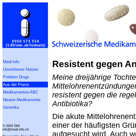
Resistent gegen An
Medi-Info
Umstrittener Nutzen
Meine dreijährige Tochter
Problem Drugs
Mittelohrenentzündungen.
Aus der Praxis
Medikamenten-ABC
resistent gegen die reg
Neuere Medikamente
Antibiotika?
Generika
Die akute Mittelohrenen
einer der häufigsten Grü
© 2004 SMI
info@medi-info.ch
aufgesucht wird. Auch we