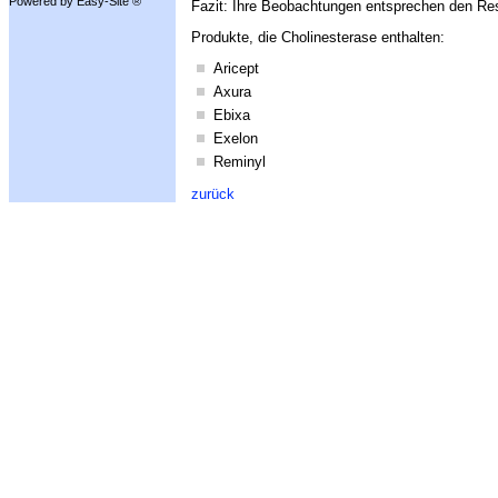
Powered by Easy-Site ®
Fazit: Ihre Beobachtungen entsprechen den Res
Produkte, die Cholinesterase enthalten:
Aricept
Axura
Ebixa
Exelon
Reminyl
zurück