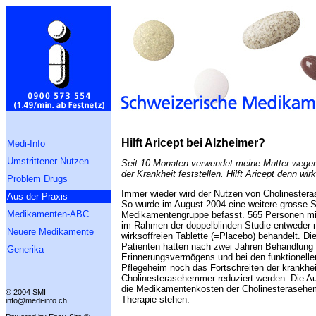
Hilft Aricept bei Alzheimer?
Medi-Info
Umstrittener Nutzen
Seit 10 Monaten verwendet meine Mutter wegen
der Krankheit feststellen. Hilft Aricept denn wir
Problem Drugs
Immer wieder wird der Nutzen von Cholinestera
Aus der Praxis
So wurde im August 2004 eine weitere grosse Stud
Medikamenten-ABC
Medikamentengruppe befasst. 565 Personen mit 
im Rahmen der doppelblinden Studie entweder 
Neuere Medikamente
wirksoffreien Tablette (=Placebo) behandelt. 
Patienten hatten nach zwei Jahren Behandlung 
Generika
Erinnerungsvermögens und bei den funktionellen
Pflegeheim noch das Fortschreiten der krankhe
Cholinesterasehemmer reduziert werden. Die A
die Medikamentenkosten der Cholinesterasehe
© 2004 SMI
Therapie stehen.
info@medi-info.ch