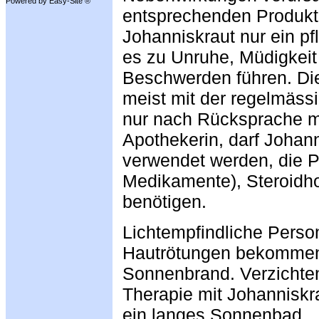
Powered by Easy-Site ®
entsprechenden Produkte
Johanniskraut nur ein pf
es zu Unruhe, Müdigkeit 
Beschwerden führen. Di
meist mit der regelmäss
nur nach Rücksprache mi
Apothekerin, darf Johan
verwendet werden, die 
Medikamente), Steroidho
benötigen.
Lichtempfindliche Pers
Hautrötungen bekommen,
Sonnenbrand. Verzichte
Therapie mit Johanniskr
ein langes Sonnenbad.