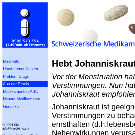
Hebt Johanniskrau
Medi-Info
Umstrittener Nutzen
Vor der Menstruation ha
Problem Drugs
Verstimmungen. Nun hat
Aus der Praxis
Medikamenten-ABC
Johanniskraut empfohlen
Neuere Medikamente
Johanniskraut ist geeig
Generika
Verstimmungen zu behan
ernsthaften (d.h.lebensb
© 2004 SMI
info@medi-info.ch
Nebenwirkungen verursac