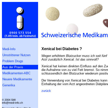
Xenical bei Diabetes ?
Medi-Info
Umstrittener Nutzen
Wegen erhöhtem Blutzucker muss ich seit fünf
Arzt zusätzlich Xenical. Ist das sinnvoll?
Problem Drugs
Xenical hat keinen direkten Einfluss auf den Zu
Aus der Praxis
die Aufnahme von zu viel Fett bremst. So nimmt 
Medikamenten-ABC
schlussendlich den Blutzucker wiederum positiv
Neuere Medikamente
Die Verwendung von Xenical bei Diabetes kann d
Einhaltung der vom Arzt angeordneten Diätplän
Generika
zurück
© 2004 SMI
info@medi-info.ch