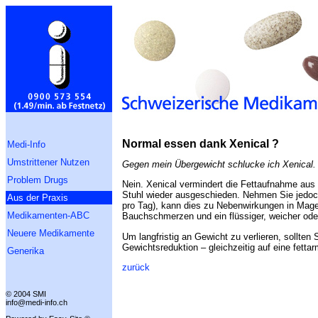
Normal essen dank Xenical ?
Medi-Info
Umstrittener Nutzen
Gegen mein Übergewicht schlucke ich Xenical
Problem Drugs
Nein. Xenical vermindert die Fettaufnahme aus 
Stuhl wieder ausgeschieden. Nehmen Sie jedoch 
Aus der Praxis
pro Tag), kann dies zu Nebenwirkungen in Mage
Medikamenten-ABC
Bauchschmerzen und ein flüssiger, weicher oder
Neuere Medikamente
Um langfristig an Gewicht zu verlieren, sollte
Gewichtsreduktion – gleichzeitig auf eine fett
Generika
zurück
© 2004 SMI
info@medi-info.ch