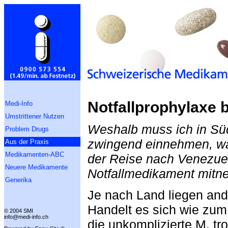
Notfallprophylaxe b
Medi-Info
Umstrittener Nutzen
Weshalb muss ich in Sü
Problem Drugs
zwingend einnehmen, wäh
Aus der Praxis
Medikamenten-ABC
der Reise nach Venezuel
Neuere Medikamente
Notfallmedikament mit
Generika
Je nach Land liegen and
Handelt es sich wie zum
© 2004 SMI
info@medi-info.ch
die unkomplizierte M. tr