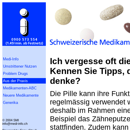
Ich vergesse oft di
Medi-Info
Umstrittener Nutzen
Kennen Sie Tipps, 
Problem Drugs
denke?
Aus der Praxis
Medikamenten-ABC
Die Pille kann ihre Funk
Neuere Medikamente
regelmässig verwendet w
Generika
deshalb im Rahmen eine
Beispiel das Zähneputze
© 2004 SMI
info@medi-info.ch
stattfinden. Zudem kann 